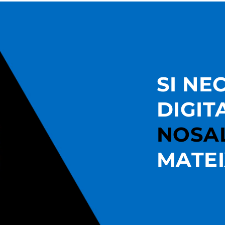
SI NE
DIGIT
NOSA
MATE