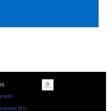
IS
ny web
ionament SEO