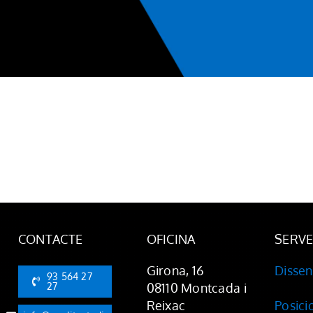
CONTACTE
OFICINA
SERVE
Girona, 16
Disse
93 564 27
27
08110 Montcada i
Reixac
Posic