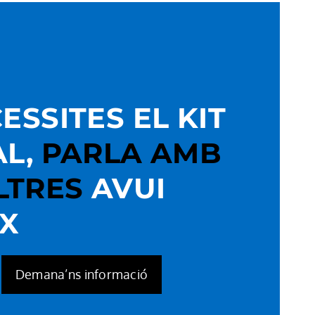
CESSITES EL KIT
AL,
PARLA AMB
LTRES
AVUI
IX
Demana’ns informació