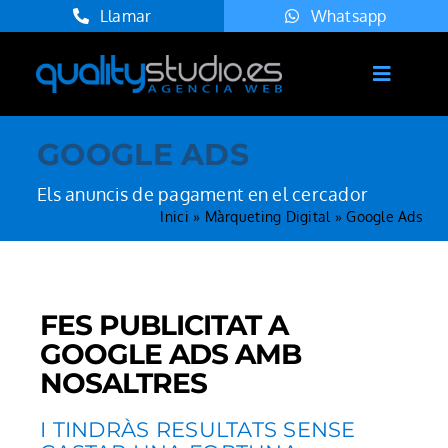
Skip
Llamar
Whatsapp
to
content
Toggle
Navigat
Inici
GOOGLE ADS
Serveis
Els anuncis de pagament en el cercador
Agència
Inici
»
Màrqueting Digital
»
Google Ads
Projectes
Blog
FES PUBLICITAT A
Contacte
GOOGLE ADS AMB
NOSALTRES
Català
I TINDRÀS RESULTATS SENSE