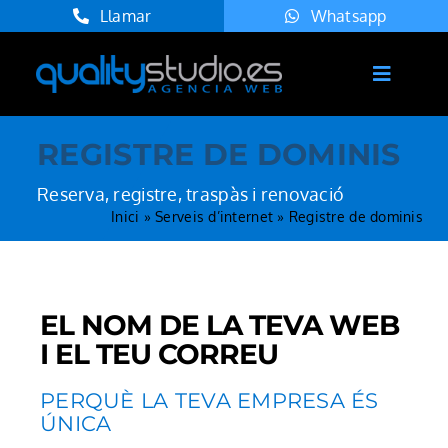
Skip
Llamar
Whatsapp
to
content
Toggle
Navigat
Inici
REGISTRE DE DOMINIS
Serveis
Reserva, registre, traspàs i renovació
Agència
Inici
»
Serveis d’internet
»
Registre de dominis
Projectes
Blog
EL NOM DE LA TEVA WEB
Contacte
I EL TEU CORREU
Català
PERQUÈ LA TEVA EMPRESA ÉS
ÚNICA