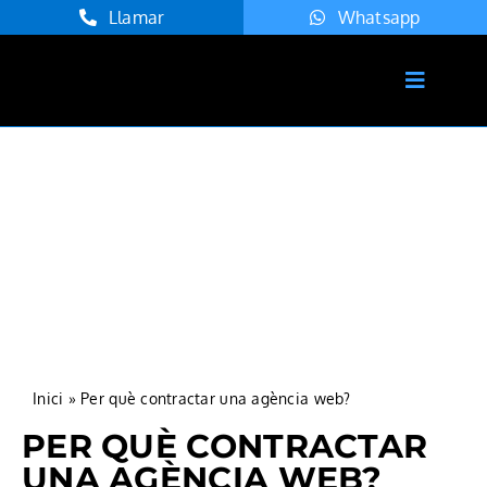
Skip
Llamar
Whatsapp
to
content
Toggle
Navigat
Inici
Serveis
Agència
Projectes
Blog
Contacte
Inici
»
Per què contractar una agència web?
Català
PER QUÈ CONTRACTAR
UNA AGÈNCIA WEB?