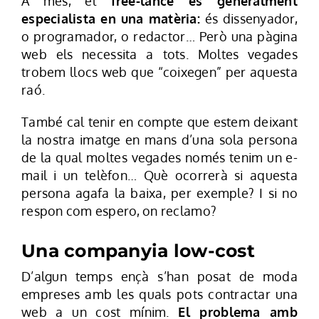
A més, el
free-lance és generalment
especialista en una matèria:
és dissenyador,
o programador, o redactor… Però una pàgina
web els necessita a tots. Moltes vegades
trobem llocs web que “coixegen” per aquesta
raó.
També cal tenir en compte que estem deixant
la nostra imatge en mans d’una sola persona
de la qual moltes vegades només tenim un e-
mail i un telèfon… Què ocorrerà si aquesta
persona agafa la baixa, per exemple? I si no
respon com espero, on reclamo?
Una companyia low-cost
D’algun temps ençà s’han posat de moda
empreses amb les quals pots contractar una
web a un cost mínim.
El problema amb