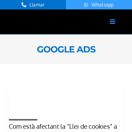
Skip
Llamar
Whatsapp
to
content
Toggle
Navigat
Inici
GOOGLE ADS
Serveis
Agència
Projectes
Blog
Contacte
Català
Com està afectant la “Llei de cookies” a